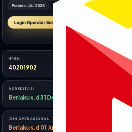
NPSN 40201902
Jenjang SD
Status Negeri
Periode JULI 2026
Login Operator Sekolah →
NPSN
40201902
AKREDITASI
Berlaku s.d 31 Desember 2028
IZIN OPERASIONAL
Berlaku s.d 01 Juli 2025