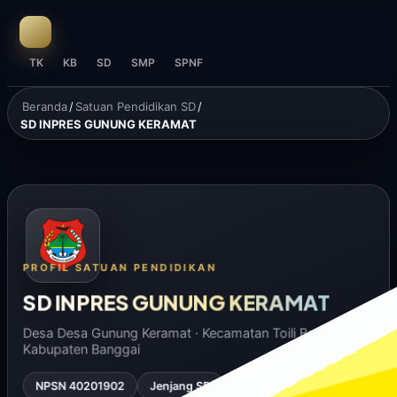
TK
KB
SD
SMP
SPNF
Beranda
/
Satuan Pendidikan SD
/
SD INPRES GUNUNG KERAMAT
PROFIL SATUAN PENDIDIKAN
SD INPRES GUNUNG KERAMAT
Desa Desa Gunung Keramat · Kecamatan Toili Barat ·
Kabupaten Banggai