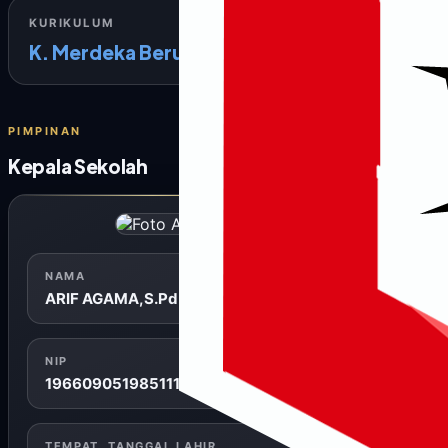
KURIKULUM
K. Merdeka Berubah
PIMPINAN
Kepala Sekolah
SD INPRES USO
NAMA
ARIF AGAMA,S.Pd.SD
NIP
196609051985111001
TEMPAT, TANGGAL LAHIR