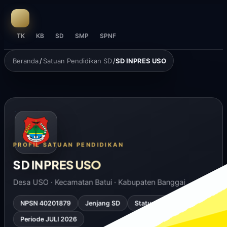
TK
KB
SD
SMP
SPNF
Beranda
/
Satuan Pendidikan SD
/
SD INPRES USO
PROFIL SATUAN PENDIDIKAN
SD INPRES USO
Desa USO · Kecamatan Batui · Kabupaten Banggai
NPSN 40201879
Jenjang SD
Status Negeri