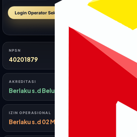
Periode JULI 2026
Login Operator Sekolah →
NPSN
40201879
AKREDITASI
Berlaku s.d Belum diisi
IZIN OPERASIONAL
Berlaku s.d 02 Maret 2026