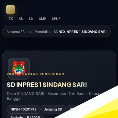
TK
KB
SD
SMP
SPNF
Beranda
/
Satuan Pendidikan SD
/
SD INPRES 1 SINDANG SARI
PROFIL SATUAN PENDIDIKAN
SD INPRES 1 SINDANG SARI
Desa SINDANG SARI · Kecamatan Toili Barat · Kabupaten
Banggai
NPSN 40201743
Jenjang SD
Status Negeri