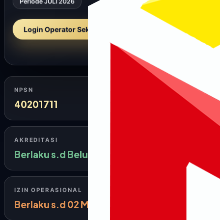
Periode JULI 2026
Login Operator Sekolah →
NPSN
40201711
AKREDITASI
Berlaku s.d Belum diisi
IZIN OPERASIONAL
Berlaku s.d 02 Maret 2026