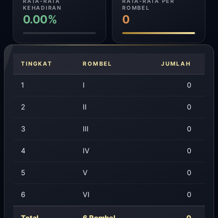
RATA-RATA
RATA-RATA PER
KEHADIRAN
ROMBEL
0.00%
0
TINGKAT
ROMBEL
JUMLAH
1
I
0
2
II
0
3
III
0
4
IV
0
5
V
0
6
VI
0