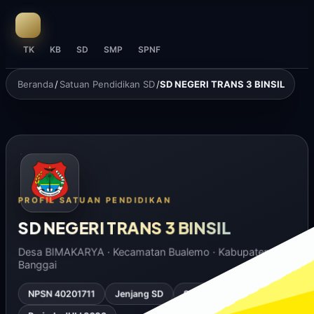
TK
KB
SD
SMP
SPNF
Beranda
/
Satuan Pendidikan SD
/
SD NEGERI TRANS 3 BINSIL
PROFIL SATUAN PENDIDIKAN
SD NEGERI TRANS 3 BINSIL
Desa BIMAKARYA · Kecamatan Bualemo · Kabupaten
Banggai
NPSN 40201711
Jenjang SD
Status Negeri